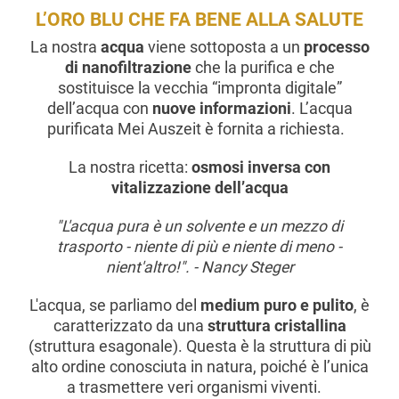
L’ORO BLU CHE FA BENE ALLA SALUTE
La nostra
acqua
viene sottoposta a un
processo
di nanofiltrazione
che la purifica e che
sostituisce la vecchia “impronta digitale”
dell’acqua con
nuove informazioni
. L’acqua
purificata Mei Auszeit è fornita a richiesta.
La nostra ricetta:
osmosi inversa con
vitalizzazione dell’acqua
"L'acqua pura è un solvente e un mezzo di
trasporto - niente di più e niente di meno -
nient'altro!". - Nancy Steger
L'acqua, se parliamo del
medium puro e pulito
, è
caratterizzato da una
struttura cristallina
(struttura esagonale). Questa è la struttura di più
alto ordine conosciuta in natura, poiché è l’unica
a trasmettere veri organismi viventi.