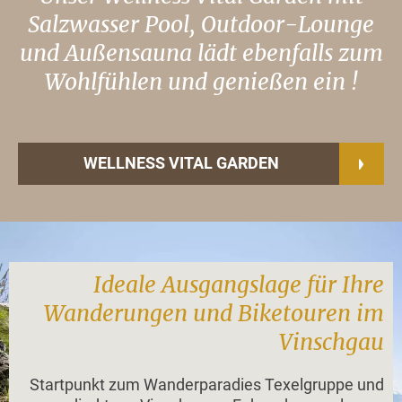
Salzwasser Pool, Outdoor-Lounge
und Außensauna lädt ebenfalls zum
Wohlfühlen und genießen ein !
WELLNESS VITAL GARDEN
Ideale Ausgangslage für Ihre
Wanderungen und Biketouren im
Vinschgau
Startpunkt zum Wanderparadies Texelgruppe und