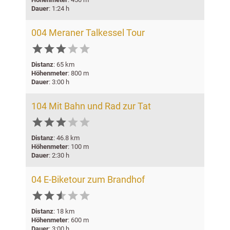
Dauer
: 1:24 h
004 Meraner Talkessel Tour





Distanz
: 65 km
Höhenmeter
: 800 m
Dauer
: 3:00 h
104 Mit Bahn und Rad zur Tat





Distanz
: 46.8 km
Höhenmeter
: 100 m
Dauer
: 2:30 h
04 E-Biketour zum Brandhof






Distanz
: 18 km
Höhenmeter
: 600 m
Dauer
: 3:00 h