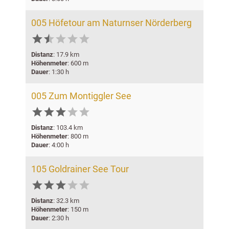
005 Höfetour am Naturnser Nörderberg






Distanz
: 17.9 km
Höhenmeter
: 600 m
Dauer
: 1:30 h
005 Zum Montiggler See





Distanz
: 103.4 km
Höhenmeter
: 800 m
Dauer
: 4:00 h
105 Goldrainer See Tour





Distanz
: 32.3 km
Höhenmeter
: 150 m
Dauer
: 2:30 h