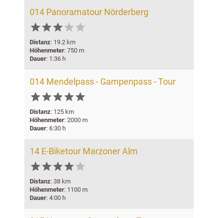
014 Panoramatour Nörderberg





Distanz
: 19.2 km
Höhenmeter
: 750 m
Dauer
: 1:36 h
014 Mendelpass - Gampenpass - Tour






Distanz
: 125 km
Höhenmeter
: 2000 m
Dauer
: 6:30 h
14 E-Biketour Marzoner Alm






Distanz
: 38 km
Höhenmeter
: 1100 m
Dauer
: 4:00 h