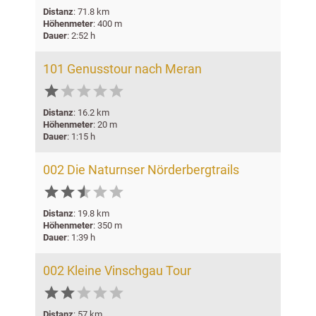
Distanz
: 71.8 km
Höhenmeter
: 400 m
Dauer
: 2:52 h
101 Genusstour nach Meran





Distanz
: 16.2 km
Höhenmeter
: 20 m
Dauer
: 1:15 h
002 Die Naturnser Nörderbergtrails






Distanz
: 19.8 km
Höhenmeter
: 350 m
Dauer
: 1:39 h
002 Kleine Vinschgau Tour





Distanz
: 57 km