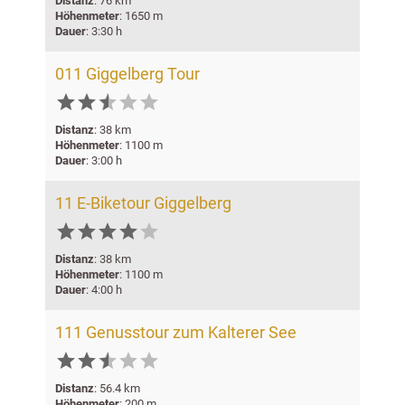
Distanz
: 76 km
Höhenmeter
: 1650 m
Dauer
: 3:30 h
011 Giggelberg Tour






Distanz
: 38 km
Höhenmeter
: 1100 m
Dauer
: 3:00 h
11 E-Biketour Giggelberg






Distanz
: 38 km
Höhenmeter
: 1100 m
Dauer
: 4:00 h
111 Genusstour zum Kalterer See






Distanz
: 56.4 km
Höhenmeter
: 200 m