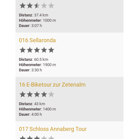






Distanz
: 37.4 km
Höhenmeter
: 1000 m
Dauer
: 3:07 h
016 Sellaronda






Distanz
: 60.5 km
Höhenmeter
: 1900 m
Dauer
: 3:30 h
16 E-Biketour zur Zetenalm






Distanz
: 43 km
Höhenmeter
: 1400 m
Dauer
: 4:00 h
017 Schloss Annaberg Tour




