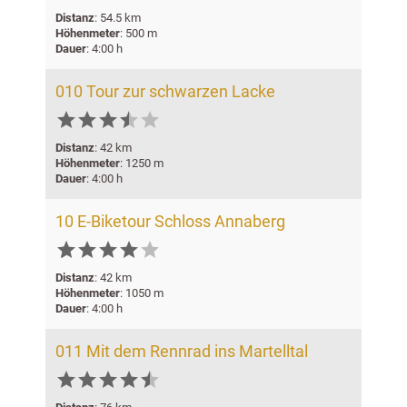
Distanz
: 54.5 km
Höhenmeter
: 500 m
Dauer
: 4:00 h
010 Tour zur schwarzen Lacke






Distanz
: 42 km
Höhenmeter
: 1250 m
Dauer
: 4:00 h
10 E-Biketour Schloss Annaberg






Distanz
: 42 km
Höhenmeter
: 1050 m
Dauer
: 4:00 h
011 Mit dem Rennrad ins Martelltal





