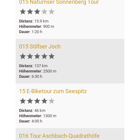
015 Naturnser Sonnenberg Tour





Distanz
: 15.9 km
Höhenmeter
: 900 m
Dauer
: 1:20 h
015 Stilfser Joch






Distanz
: 137 km
Höhenmeter
: 2500 m
Dauer
: 6:30 h
15 E-Biketour zum Seespitz






Distanz
: 46 km
Höhenmeter
: 1300 m
Dauer
: 4:00 h
016 Tour Aschbach-Quadrathöfe