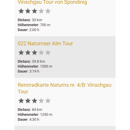
Vinschgau Tour von Spondinig





Distanz
: 33 km
Höhenmeter
: 700 m
Dauer
: 2:00 h
022 Naturnser Alm Tour





Distanz
: 39.8 km
Höhenmeter
: 1500 m
Dauer
: 3:19 h
Rennradkarte Naturns nr. 4/B: Vinschgau
Tour





Distanz
: 84 km
Höhenmeter
: 1250 m
Dauer
: 4:30 h