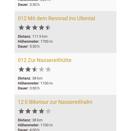
Dauer
: 3:30 h
012 Mit dem Rennrad ins Ultental






Distanz
: 111.9 km
Höhenmeter
: 1700 m
Dauer
: 5:30 h
012 Zur Nassereithütte






Distanz
: 38 km
Höhenmeter
: 1100 m
Dauer
: 3:00 h
12 E-Biketour zur Nassereithalm






Distanz
: 38 km
Höhenmeter
: 1100 m
Dauer
: 4:00 h