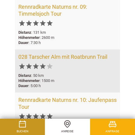
Rennradkarte Naturns nr. 09:
Timmelsjoch Tour






Distanz
: 131 km
Höhenmeter
: 2600 m
Dauer
: 7:30 h
028 Tarscher Alm mit Roatbrunn Trail






Distanz
: 50 km
Höhenmeter
: 1500 m
Dauer
: 5:00 h
Rennradkarte Naturns nr. 10: Jaufenpass
Tour






Distanz
: 114 km
Höhenmeter
: 2200 m
BUCHEN
ANREISE
ANFRAGE