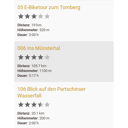
05 E-Biketour zum Tomberg





Distanz
: 19 km
Höhenmeter
: 520 m
Dauer
: 3:00 h
006 Ins Münstertal






Distanz
: 105.7 km
Höhenmeter
: 1100 m
Dauer
: 5:17 h
106 Blick auf den Partschinser
Wasserfall






Distanz
: 20.1 km
Höhenmeter
: 200 m
Dauer
: 2:00 h