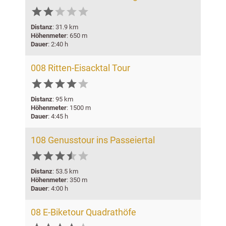





Distanz
: 31.9 km
Höhenmeter
: 650 m
Dauer
: 2:40 h
008 Ritten-Eisacktal Tour






Distanz
: 95 km
Höhenmeter
: 1500 m
Dauer
: 4:45 h
108 Genusstour ins Passeiertal






Distanz
: 53.5 km
Höhenmeter
: 350 m
Dauer
: 4:00 h
08 E-Biketour Quadrathöfe