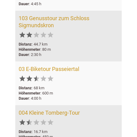
Dauer
: 4:45 h
103 Genusstour zum Schloss
Sigmundskron





Distanz
: 44.7 km
Höhenmeter
: 80 m
Dauer
: 2:30 h
03 E-Biketour Passeiertal






Distanz
: 68 km
Höhenmeter
: 600 m
Dauer
: 4:00 h
004 Kleine Tomberg-Tour






Distanz
: 16.7 km
Höhenmeter
: 450 m