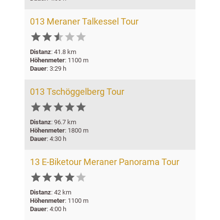
013 Meraner Talkessel Tour






Distanz
: 41.8 km
Höhenmeter
: 1100 m
Dauer
: 3:29 h
013 Tschöggelberg Tour






Distanz
: 96.7 km
Höhenmeter
: 1800 m
Dauer
: 4:30 h
13 E-Biketour Meraner Panorama Tour






Distanz
: 42 km
Höhenmeter
: 1100 m
Dauer
: 4:00 h