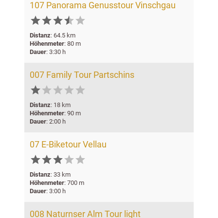
107 Panorama Genusstour Vinschgau






Distanz
: 64.5 km
Höhenmeter
: 80 m
Dauer
: 3:30 h
007 Family Tour Partschins





Distanz
: 18 km
Höhenmeter
: 90 m
Dauer
: 2:00 h
07 E-Biketour Vellau





Distanz
: 33 km
Höhenmeter
: 700 m
Dauer
: 3:00 h
008 Naturnser Alm Tour light