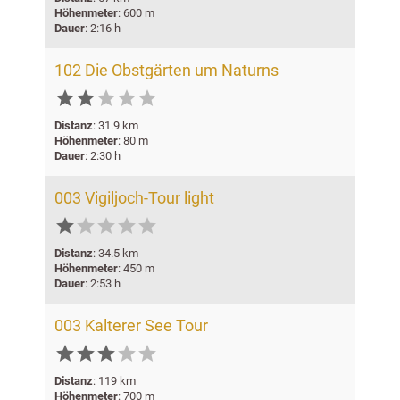
Höhenmeter
: 600 m
Dauer
: 2:16 h
102 Die Obstgärten um Naturns





Distanz
: 31.9 km
Höhenmeter
: 80 m
Dauer
: 2:30 h
003 Vigiljoch-Tour light





Distanz
: 34.5 km
Höhenmeter
: 450 m
Dauer
: 2:53 h
003 Kalterer See Tour





Distanz
: 119 km
Höhenmeter
: 700 m