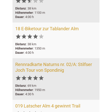






Distanz
: 38 km
Höhenmeter
: 1100 m
Dauer
: 4:00 h
18 E-Biketour zur Tablander Alm






Distanz
: 38 km
Höhenmeter
: 1350 m
Dauer
: 4:00 h
Rennradkarte Naturns nr. 02/A: Stilfser
Joch Tour von Spondinig






Distanz
: 69 km
Höhenmeter
: 1950 m
Dauer
: 4:30 h
019 Latscher Alm 4 gewinnt Trail