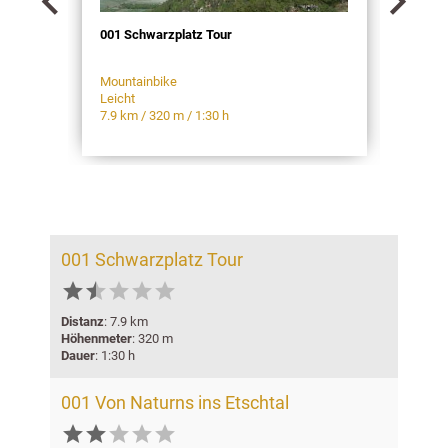


001 Schwarzplatz Tour
001 V
Mountainbike
Rennr
Leicht
Leich
7.9 km / 320 m / 1:30 h
71.8 k
001 Schwarzplatz Tour






Distanz
: 7.9 km
Höhenmeter
: 320 m
Dauer
: 1:30 h
001 Von Naturns ins Etschtal




